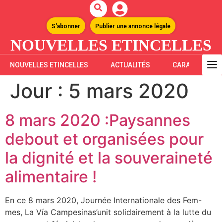
S'abonner
Publier une annonce légale
NOUVELLES ETINCELLES
NOUVELLES ETINCELLES
ACTUALITÉS
CARAÏBES
Jour :
5 mars 2020
8 mars 2020 :Paysannes
debout et organisées pour
la dignité et la souveraineté
alimentaire !
En ce 8 mars 2020, Journée Internationale des Fem-
mes, La Vía Campesinas’unit solidairement à la lutte du