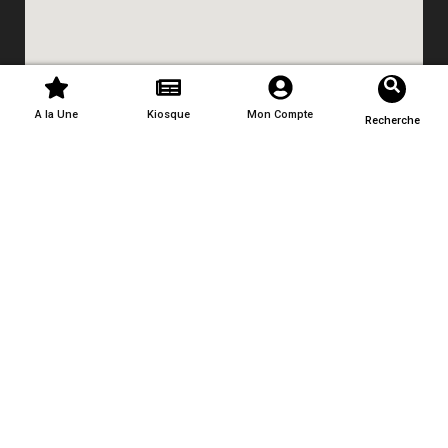
A la Une
Kiosque
Mon Compte
Recherche
Contact
Mentions légales
Politique de confidentialité
Conditions générales de vente