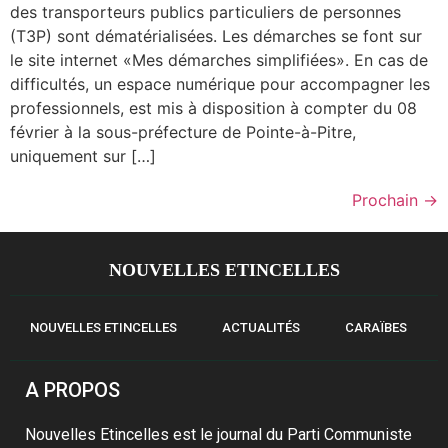
des transporteurs publics particuliers de personnes
(T3P) sont dématérialisées. Les démarches se font sur
le site internet «Mes démarches simplifiées». En cas de
difficultés, un espace numérique pour accompagner les
professionnels, est mis à disposition à compter du 08
février à la sous-préfecture de Pointe-à-Pitre,
uniquement sur […]
Prochain
→
NOUVELLES ETINCELLES
NOUVELLES ETINCELLES
ACTUALITÉS
CARAÏBES
A PROPOS
Nouvelles Etincelles est le journal du Parti Communiste