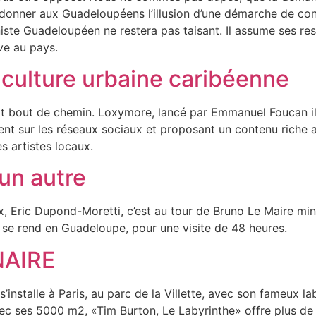
 donner aux Guadeloupéens l’illusion d’une démarche de conc
niste Guadeloupéen ne restera pas taisant. Il assume ses re
ve au pays.
 culture urbaine caribéenne
it bout de chemin. Loxymore, lancé par Emmanuel Foucan il
ent sur les réseaux sociaux et proposant un contenu riche au
s artistes locaux.
un autre
x, Eric Dupond-Moretti, c’est au tour de Bruno Le Maire min
i se rend en Guadeloupe, pour une visite de 48 heures.
NAIRE
’installe à Paris, au parc de la Villette, avec son fameux l
vec ses 5000 m2, «Tim Burton, Le Labyrinthe» offre plus de