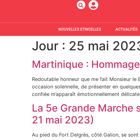
NOUVELLES ETINCELLES
ACTUALITÉS
Jour :
25 mai 202
Martinique : Hommage
Redoutable honneur que me fait Monsieur le 
occasion solennelle, de présenter en quelque
confiée m’apparaît émotionnellement délicate p
La 5e Grande Marche s
21 mai 2023)
Au pied du Fort Delgrès, côté Galion, se son