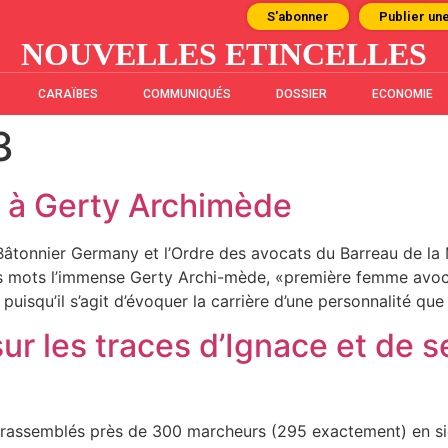
S'abonner
Publier un
NOUVELLES ETINCELLES
CARAÏBES
COMMUNIQUÉS
DOSSIER
ECONOMIE
3
 à Gerty Archimède
Bâtonnier Germany et l’Ordre des avocats du Barreau de la
s mots l’immense Gerty Archi-mède, «première femme avocat
uisqu’il s’agit d’évoquer la carrière d’une personnalité que
ur les traces d’Ignace et de 
t rassemblés près de 300 marcheurs (295 exactement) en si