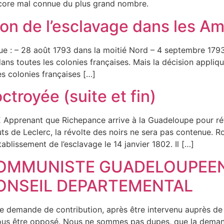
ncore mal connue du plus grand nombre.
tion de l’esclavage dans les A
ue : – 28 août 1793 dans la moitié Nord – 4 septembre 179
 dans toutes les colonies françaises. Mais la décision appl
s colonies françaises […]
ctroyée (suite et fin)
enant que Richepance arrive à la Guadeloupe pour rétab
ts de Leclerc, la révolte des noirs ne sera pas contenue.
blissement de l’esclavage le 14 janvier 1802. Il […]
COMMUNISTE GUADELOUPEEN
ONSEIL DEPARTEMENTAL
de demande de contribution, après être intervenu auprès de 
nous être opposé. Nous ne sommes pas dupes, que la demand