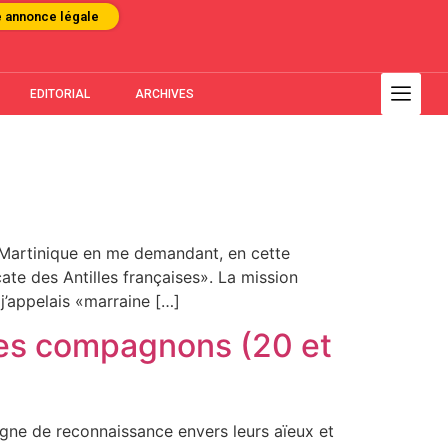
e annonce légale
EDITORIAL
ARCHIVES
 Martinique en me demandant, en cette
e des Antilles françaises». La mission
 j’appelais «marraine […]
ses compagnons (20 et
gne de reconnaissance envers leurs aïeux et