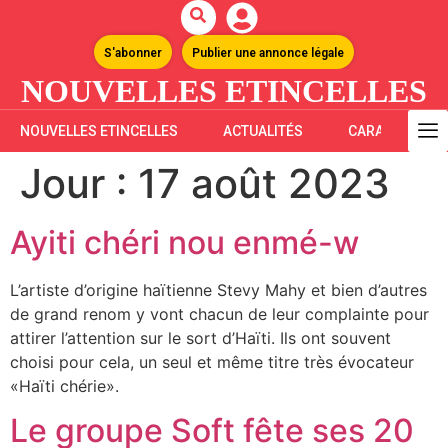
S'abonner
Publier une annonce légale
NOUVELLES ETINCELLES
NOUVELLES ETINCELLES
ACTUALITÉS
CARAÏBES
Jour :
17 août 2023
Ayiti chéri nou enmé-w
L’artiste d’origine haïtienne Stevy Mahy et bien d’autres
de grand renom y vont chacun de leur complainte pour
attirer l’attention sur le sort d’Haïti. Ils ont souvent
choisi pour cela, un seul et même titre très évocateur
«Haïti chérie».
Le groupe Soft fête ses 20