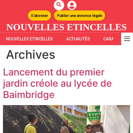
S'abonner
Publier une annonce légale
NOUVELLES ETINCELLES
NOUVELLES ETINCELLES
ACTUALITÉS
CARAÏBES
Archives
Lancement du premier
jardin créole au lycée de
Baimbridge