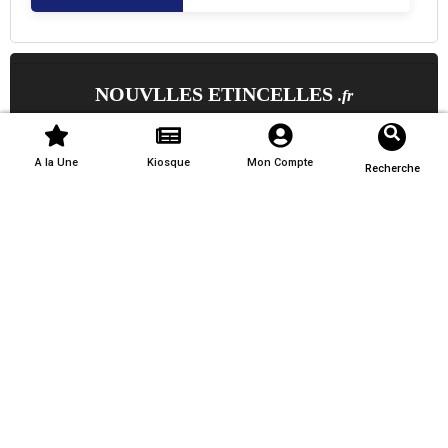
NOUVLLES ETINCELLES
.fr
Inscrivez-vous à notre newsletter afin de recevoir nos
dernières actualités directement dans votre boîte email.
A la Une
Kiosque
Mon Compte
Recherche
S'inscrire