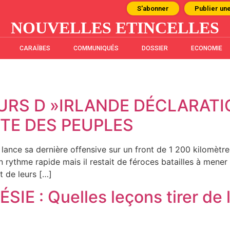
S'abonner
Publier un
NOUVELLES ETINCELLES
CARAÏBES
COMMUNIQUÉS
DOSSIER
ECONOMIE
3
EURS D »IRLANDE DÉCLARAT
STE DES PEUPLES
 lance sa dernière offensive sur un front de 1 200 kilomètr
 rythme rapide mais il restait de féroces batailles à mener
t de leurs […]
E : Quelles leçons tirer de 