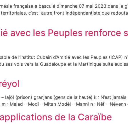
ynésie française a basculé dimanche 07 mai 2023 dans le gi
territoriales, c’est l’autre front indépendantiste que redout
tié avec les Peuples renforce s
able de l’Institut Cubain d’Amitié avec les Peuples (ICAP) 
u ses vols vers la Guadeloupe et la Martinique suite aux sa
éyol
 lajòl (prison) granjans (gens de la haute) k : N’est jamais
ari m : Malad – Modi – Mitan Modèl – Manni n : Nèf – Névenn 
 applications de la Caraïbe