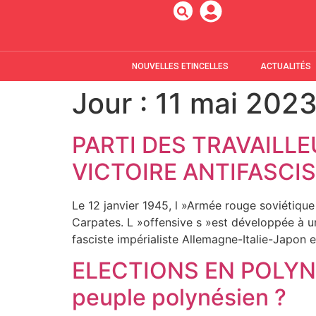
NOUVELLES ETINCELLES
ACTUALITÉS
Jour :
11 mai 202
PARTI DES TRAVAILL
VICTOIRE ANTIFASCI
Le 12 janvier 1945, l »Armée rouge soviétique
Carpates. L »offensive s »est développée à un
fasciste impérialiste Allemagne-Italie-Japon e
ELECTIONS EN POLYNÉSI
peuple polynésien ?