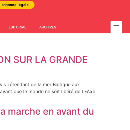
e annonce légale
EDITORIAL
ARCHIVES
ION SUR LA GRANDE
es s »étendant de la mer Baltique aux
 avant que le monde ne soit libéré de l »Axe
la marche en avant du