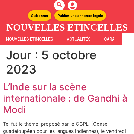
S'abonner
Publier une annonce légale
NOUVELLES ETINCELLES
NOUVELLES ETINCELLES
ACTUALITÉS
CARAÏBES
Jour :
5 octobre
2023
L’Inde sur la scène
internationale : de Gandhi à
Modi
Tel fut le thème, proposé par le CGPLI (Conseil
guadeloupéen pour les langues indiennes), le vendredi