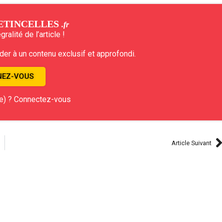
ETINCELLES
.fr
ralité de l’article !
r à un contenu exclusif et approfondi.
EZ-VOUS
e) ? Connectez-vous
Article Suivant