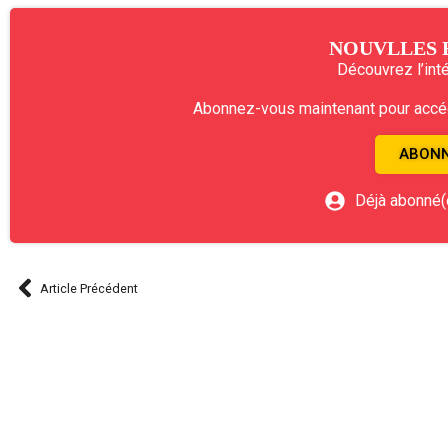
NOUVLLES 
Découvrez l’intég
Abonnez-vous maintenant pour accéde
ABONN
Déjà abonné(
Article Précédent