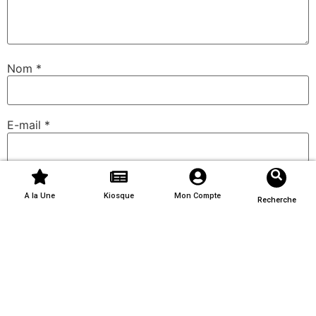
Nom
*
E-mail
*
Site web
A la Une
Kiosque
Mon Compte
Recherche
Enregistrer mon nom, mon e-mail et mon site dans le
navigateur pour mon prochain commentaire.