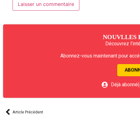
NOUVLLES 
Découvrez l’intég
Abonnez-vous maintenant pour accéde
ABONN
Déjà abonné(
Article Précédent