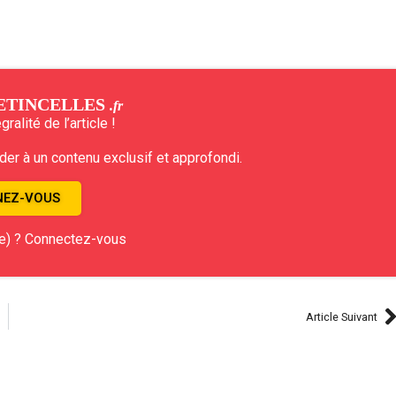
ETINCELLES
.fr
ralité de l’article !
r à un contenu exclusif et approfondi.
EZ-VOUS
e) ? Connectez-vous
Article Suivant