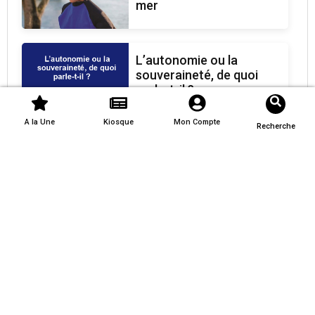
mer
L’autonomie ou la
souveraineté, de quoi
parle-t-il ?
A la Une
Kiosque
Mon Compte
Recherche
NOUVLLES ETINCELLES
.fr
Inscrivez-vous à notre newsletter afin de recevoir nos
dernières actualités directement dans votre boîte email.
S'inscrire