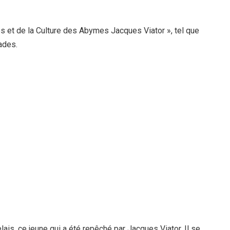
 et de la Culture des Abymes Jacques Viator », tel que
ades.
is, ce jeune qui a été repêché par Jacques Viator. Il se