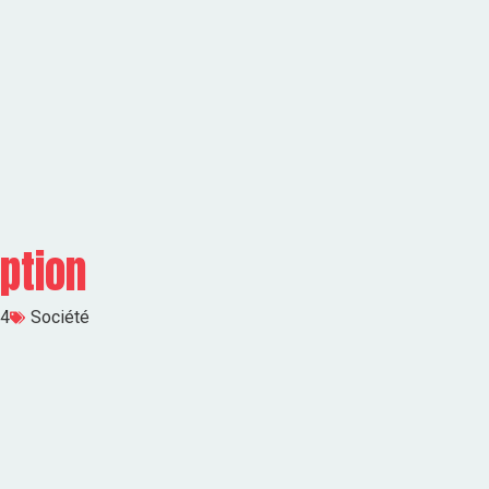
ption
24
Société