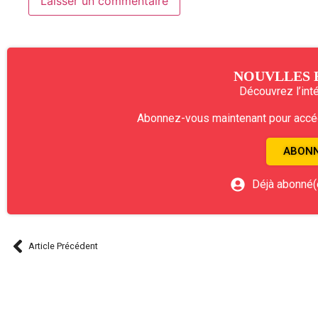
NOUVLLES 
Découvrez l’intég
Abonnez-vous maintenant pour accéde
ABONN
Déjà abonné(
Article Précédent