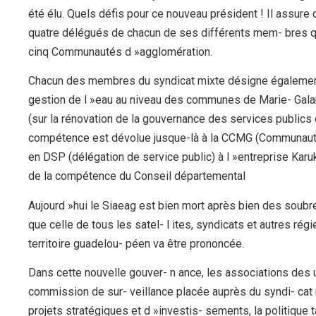
été élu. Quels défis pour ce nouveau président ! Il assure
quatre délégués de chacun de ses différents mem- bres que
cinq Communautés d »agglomération.
Chacun des membres du syndicat mixte désigne également 
gestion de l »eau au niveau des communes de Marie- Galan
(sur la rénovation de la gouvernance des services publics
compétence est dévolue jusque-là à la CCMG (Communauté
en DSP (délégation de service public) à l »entreprise Karuke
de la compétence du Conseil départemental
Aujourd »hui le Siaeag est bien mort après bien des soubres
que celle de tous les satel- l ites, syndicats et autres régie
territoire guadelou- péen va être prononcée.
Dans cette nouvelle gouver- n ance, les associations des 
commission de sur- veillance placée auprès du syndi- cat
projets stratégiques et d »investis- sements, la politique t