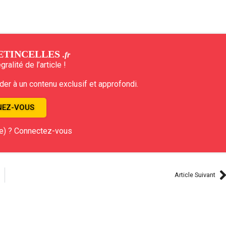
ETINCELLES
.fr
ralité de l’article !
r à un contenu exclusif et approfondi.
EZ-VOUS
e) ? Connectez-vous
Article Suivant