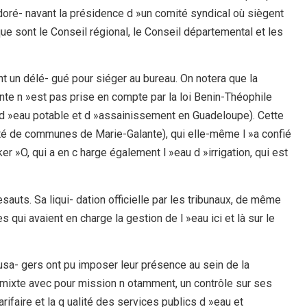
 doré- navant la présidence d »un comité syndical où siègent
 sont le Conseil régional, le Conseil départemental et les
un délé- gué pour siéger au bureau. On notera que la
te n »est pas prise en compte par la loi Benin-Théophile
 d »eau potable et d »assainissement en Guadeloupe). Cette
 de communes de Marie-Galante), qui elle-même l »a confié
r »O, qui a en c harge également l »eau d »irrigation, qui est
auts. Sa liqui- dation officielle par les tribunaux, de même
s qui avaient en charge la gestion de l »eau ici et là sur le
usa- gers ont pu imposer leur présence au sein de la
 mixte avec pour mission n otamment, un contrôle sur ses
arifaire et la q ualité des services publics d »eau et