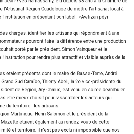
arrain Jean-Yves Ramassamy, élu depuis 38 ans à la Chambre de
e l’Artisanat Région Guadeloupe de mettre l’artisanat local à
l’institution en présentant son label : «Awtizan péyi
 des charges, identifier les artisans qui répondraient à une
nsommateurs pourront faire la différence entre une production
 souhait porté par le président, Simon Vainqueur et le
’institution pour rendre plus attractif et visible auprès de la
ques étaient présents dont le maire de Basse-Terre, André
Grand Sud Caraïbe, Thierry Abeli, la 2e vice-présidente du
ésident de Région, Ary Chalus, est venu en soirée déambuler
pas être mieux choisit pour rassembler les acteurs qui
u territoire : les artisans.
gion Martinique, Henri Salomon et le président de la
k Mazette étaient également au rendez-vous de cette
mité et territoire, il n’est pas exclu ni impossible que nos