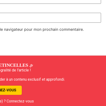
 le navigateur pour mon prochain commentaire.
ETINCELLES
.fr
ralité de l’article !
r à un contenu exclusif et approfondi.
EZ-VOUS
e) ? Connectez-vous