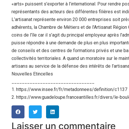
«arts» puissent s’exporter à l’international. Pour rendre p
représentants des acteurs des différentes filières est ind
L’artisanat représente environ 20 000 entreprises soit prè
adhérents, la Chambre de Métiers et de l’Artisanat Région 
coins de l’île car il s’agit du principal employeur après l’ad
puisse répondre à une demande de plus en plus importante
de conseils et des centres de formations privés et une bai
collectivités territoriales. A quand un moratoire sur le mai
artisans au service de la défense des intérêts de l’artisana
Nouvelles Etincelles
________________________________
1. https://www.insee.fr/fr/metadonnees/definition/c1137
2. https://www.guadeloupe.franceantilles.fr/divers/le-b
Laisser un commentaire