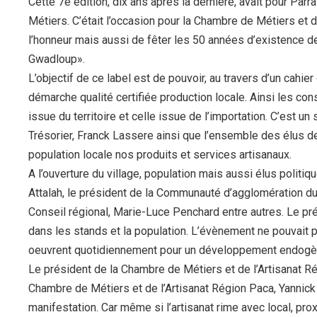
Cette 7e édition, dix ans après la dernière, avait pour P
Métiers. C’était l’occasion pour la Chambre de Métiers et d
l’honneur mais aussi de fêter les 50 années d’existence de 
Gwadloup».
L’objectif de ce label est de pouvoir, au travers d’un cahier
démarche qualité certifiée production locale. Ainsi les co
issue du territoire et celle issue de l’importation. C’est un
Trésorier, Franck Lassere ainsi que l’ensemble des élus de l
population locale nos produits et services artisanaux.
A l’ouverture du village, population mais aussi élus politi
Attalah, le président de la Communauté d’agglomération du 
Conseil régional, Marie-Luce Penchard entre autres. Le pr
dans les stands et la population. L’évènement ne pouvait 
oeuvrent quotidiennement pour un développement endogène d
Le président de la Chambre de Métiers et de l’Artisanat Ré
Chambre de Métiers et de l’Artisanat Région Paca, Yannic
manifestation. Car même si l’artisanat rime avec local, proxi