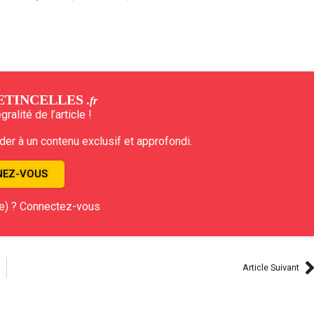
ETINCELLES
.fr
ralité de l’article !
r à un contenu exclusif et approfondi.
EZ-VOUS
e) ? Connectez-vous
Article Suivant