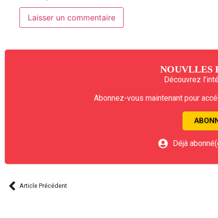
NOUVLLES 
Découvrez l’intég
Abonnez-vous maintenant pour accéde
ABONN
Déjà abonné(
Article Précédent