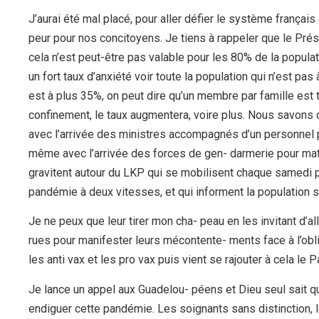
J’aurai été mal placé, pour aller défier le système françai
peur pour nos concitoyens. Je tiens à rappeler que le Prés
cela n’est peut-être pas valable pour les 80% de la popula
un fort taux d’anxiété voir toute la population qui n’est p
est à plus 35%, on peut dire qu’un membre par famille est
confinement, le taux augmentera, voire plus. Nous savons 
avec l’arrivée des ministres accompagnés d’un personnel p
même avec l’arrivée des forces de gen- darmerie pour mat
gravitent autour du LKP qui se mobilisent chaque samedi pou
pandémie à deux vitesses, et qui informent la population s
Je ne peux que leur tirer mon cha- peau en les invitant d’a
rues pour manifester leurs mécontente- ments face à l’obli
les anti vax et les pro vax puis vient se rajouter à cela le P
Je lance un appel aux Guadelou- péens et Dieu seul sait qu
endiguer cette pandémie. Les soignants sans distinction, l