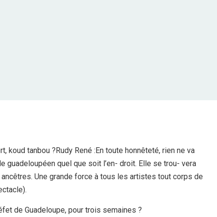
t, koud tanbou ?Rudy René :En toute honnêteté, rien ne va
le guadeloupéen quel que soit l’en- droit. Elle se trou- vera
ncêtres. Une grande force à tous les artistes tout corps de
ectacle).
éfet de Guadeloupe, pour trois semaines ?