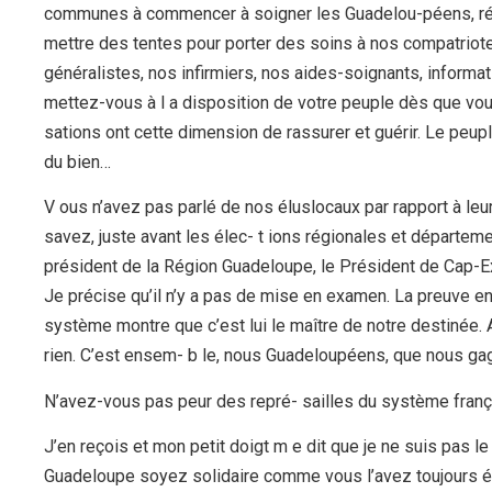
communes à commencer à soigner les Guadelou-péens, réq
mettre des tentes pour porter des soins à nos compatriot
généralistes, nos infirmiers, nos aides-soignants, informa
mettez-vous à l a disposition de votre peuple dès que vous
sations ont cette dimension de rassurer et guérir. Le peup
du bien…
V ous n’avez pas parlé de nos éluslocaux par rapport à leu
savez, juste avant les élec- t ions régionales et départem
président de la Région Guadeloupe, le Président de Cap-Ex
Je précise qu’il n’y a pas de mise en examen. La preuve e
système montre que c’est lui le maître de notre destinée.
rien. C’est ensem- b le, nous Guadeloupéens, que nous ga
N’avez-vous pas peur des repré- sailles du système frança
J’en reçois et mon petit doigt m e dit que je ne suis pas l
Guadeloupe soyez solidaire comme vous l’avez toujours é