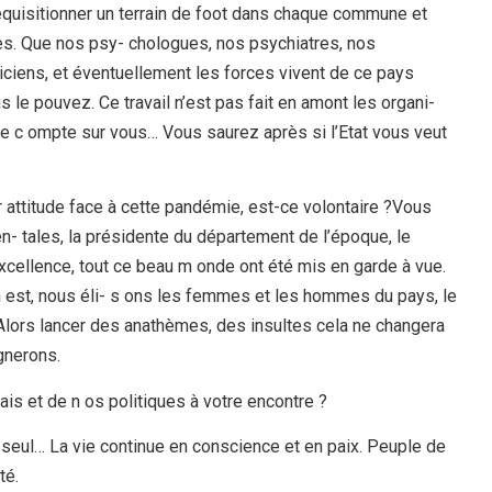
uisitionner un terrain de foot dans chaque commune et
es. Que nos psy- chologues, nos psychiatres, nos
ticiens, et éventuellement les forces vivent de ce pays
 le pouvez. Ce travail n’est pas fait en amont les organi-
le c ompte sur vous… Vous saurez après si l’Etat vous veut
r attitude face à cette pandémie, est-ce volontaire ?Vous
en- tales, la présidente du département de l’époque, le
cellence, tout ce beau m onde ont été mis en garde à vue.
n est, nous éli- s ons les femmes et les hommes du pays, le
 Alors lancer des anathèmes, des insultes cela ne changera
gnerons.
is et de n os politiques à votre encontre ?
e seul… La vie continue en conscience et en paix. Peuple de
té.