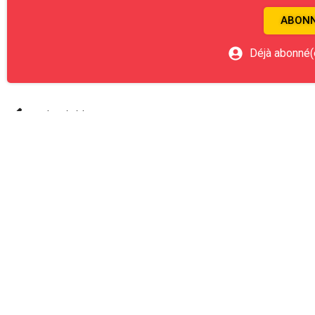
ABONN
Déjà abonné(
Article Précédent