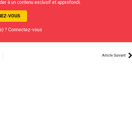
r à un contenu exclusif et approfondi.
EZ-VOUS
e) ? Connectez-vous
Article Suivant