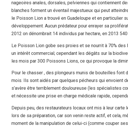
nageoires anales, dorsales, pelviennes qui contiennent d
blanches forment un éventail majestueux qui peut atteindre l
le Poisson Lion a trouvé en Guadeloupe et en particulier 
développement. Aucun prédateur pour enrayer sa proliférati
2012 on dénombrait 14 individus par hectare, en 2013 540 
Le Poisson Lion gobe ses proies et se nourrit à 70% des
un intérêt commercial; cependant les dégâts sur la biodiv
les mois par 300 Poissons Lions, ce qui provoque la dimin
Pour le chasser , des plongeurs munis de bouteilles font 
mois. Ils sont aidés par quelques pécheurs qui envoient d
s’avère être terriblement douloureuse (les spécialistes co
et nécessite une prise en charge médicale rapide, cependan
Depuis peu, des restaurateurs locaux ont mis à leur carte
lors de sa préparation, car son venin reste actif, et cela
moment de la manipulation de celui-ci (comme couper ses é