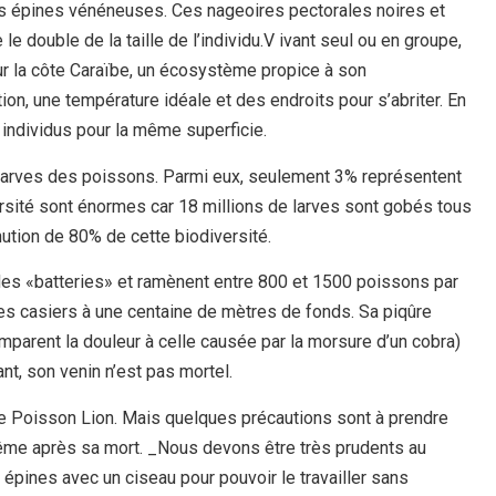
es épines vénéneuses. Ces nageoires pectorales noires et
e double de la taille de l’individu.V ivant seul ou en groupe,
sur la côte Caraïbe, un écosystème propice à son
on, une température idéale et des endroits pour s’abriter. En
individus pour la même superficie.
 larves des poissons. Parmi eux, seulement 3% représentent
ersité sont énormes car 18 millions de larves sont gobés tous
ution de 80% de cette biodiversité.
des «batteries» et ramènent entre 800 et 1500 poissons par
es casiers à une centaine de mètres de fonds. Sa piqûre
mparent la douleur à celle causée par la morsure d’un cobra)
t, son venin n’est pas mortel.
 le Poisson Lion. Mais quelques précautions sont à prendre
, même après sa mort. _Nous devons être très prudents au
pines avec un ciseau pour pouvoir le travailler sans