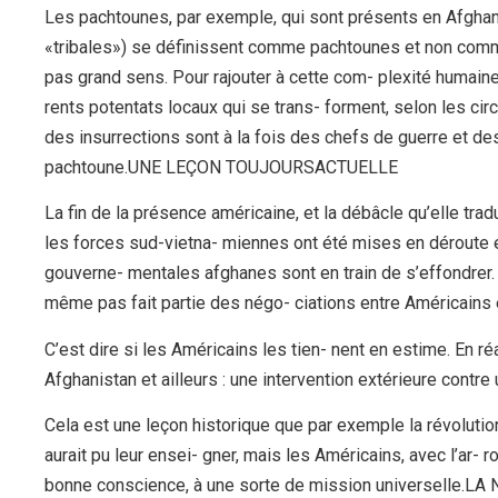
Les pachtounes, par exemple, qui sont présents en Afghan
«tribales») se définissent comme pachtounes et non comme
pas grand sens. Pour rajouter à cette com- plexité humaine, 
rents potentats locaux qui se trans- forment, selon les ci
des insurrections sont à la fois des chefs de guerre et de
pachtoune.UNE LEÇON TOUJOURSACTUELLE
La fin de la présence américaine, et la débâcle qu’elle tr
les forces sud-vietna- miennes ont été mises en déroute 
gouverne- mentales afghanes sont en train de s’effondrer.
même pas fait partie des négo- ciations entre Américains et 
C’est dire si les Américains les tien- nent en estime. En 
Afghanistan et ailleurs : une intervention extérieure contre
Cela est une leçon historique que par exemple la révoluti
aurait pu leur ensei- gner, mais les Américains, avec l’ar- 
bonne conscience, à une sorte de mission universe