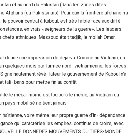
istan et au nord du Pakistan (dans les zones dites
 Afghans (ou Pakistanais). Pour eux la frontière afghane n’a
le pouvoir central à Kaboul, est très faible face aux diffé-
rconstances, en vrais «seigneurs de la guerre». Les leaders
s chefs ethniques. Massoud était tadjik, le mollah Omar
aduit donne une impression de déjà-vu. Comme au Vietnam, où
en quelques mois par l’armée nord- vietnamienne, les forces
 Signe hautement révé- lateur le gouvernement de Kaboul n’a
tali- bans pour mettre fin au conflit.
réalité le méca- nisme est toujours le même, au Vietnam ou
 un pays mobilisé ne tient jamais.
on haïtienne, voire même leur propre guerre d’in- dépendance
rogance qui caractérise les empires, continue de croire, avec
lle.LA NOUVELLE DONNEDES MOUVEMENTS DU TIERS-MONDE