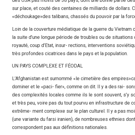
des USA pas moins de 38 pays, dont une bonne partie de
sur place, et couté des centaines de milliards de dollars. C
«déchoukage»des talibans, chassés du pouvoir par la forc
Loin de la couverture médiatique de la guerre du Vietnam c
la suite d’une longue période de troubles ou de situations
royauté, coup d’Etat, insur- rections, interventions sovié
très profondes cicatrices dans le pays et la population.
UN PAYS COMPLEXE ET FÉODAL
L’Afghanistan est surnommé «le cimetière des empires»car 
dominer et le «paci- fier», comme on dit. Il y a des rai- so
des complexités locales comme ils le sont souvent, s’y s
et très peu, voire pas du tout pourvu en infrastructure de 
extrême- ment complexe sur le plan culturel. Il y a pas moi
(une variante du farsi iranien), de nombreuses ethnies dont
correspondent pas aux définitions nationales.