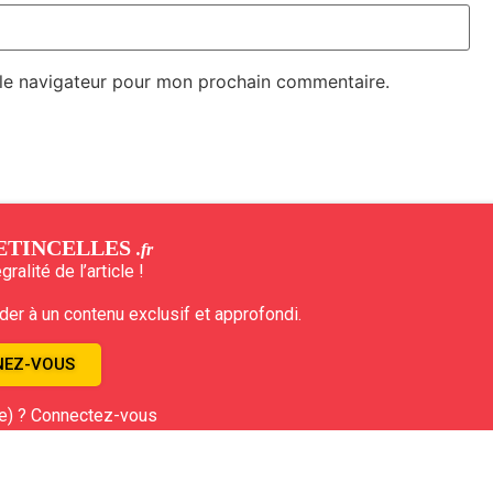
 le navigateur pour mon prochain commentaire.
ETINCELLES
.fr
ralité de l’article !
r à un contenu exclusif et approfondi.
EZ-VOUS
e) ? Connectez-vous