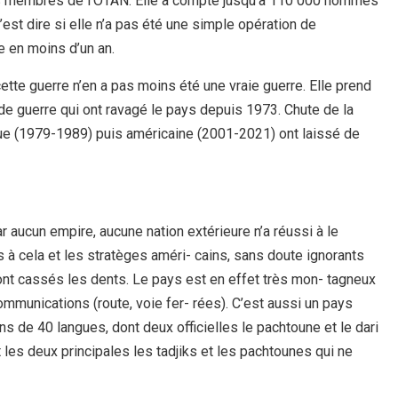
s membres de l’OTAN. Elle a compté jusqu’à 110 000 hommes
’est dire si elle n’a pas été une simple opération de
e en moins d’un an.
ette guerre n’en a pas moins été une vraie guerre. Elle prend
 de guerre qui ont ravagé le pays depuis 1973. Chute de la
tique (1979-1989) puis américaine (2001-2021) ont laissé de
aucun empire, aucune nation extérieure n’a réussi à le
ns à cela et les stratèges améri- cains, sans doute ignorants
ont cassés les dents. Le pays est en effet très mon- tagneux
communications (route, voie fer- rées). C’est aussi un pays
ns de 40 langues, dont deux officielles le pachtoune et le dari
 les deux principales les tadjiks et les pachtounes qui ne