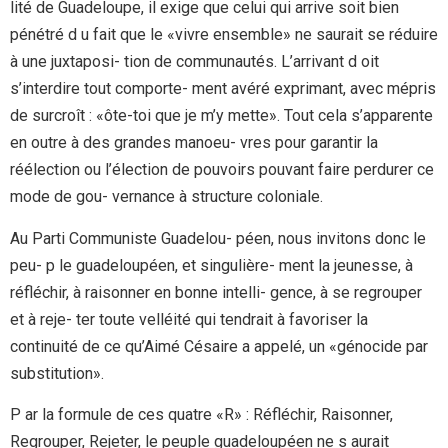
lité de Guadeloupe, il exige que celui qui arrive soit bien
pénétré d u fait que le «vivre ensemble» ne saurait se réduire
à une juxtaposi- tion de communautés. L’arrivant d oit
s’interdire tout comporte- ment avéré exprimant, avec mépris
de surcroît : «ôte-toi que je m’y mette». Tout cela s’apparente
en outre à des grandes manoeu- vres pour garantir la
réélection ou l’élection de pouvoirs pouvant faire perdurer ce
mode de gou- vernance à structure coloniale.
Au Parti Communiste Guadelou- péen, nous invitons donc le
peu- p le guadeloupéen, et singulière- ment la jeunesse, à
réfléchir, à raisonner en bonne intelli- gence, à se regrouper
et à reje- ter toute velléité qui tendrait à favoriser la
continuité de ce qu’Aimé Césaire a appelé, un «génocide par
substitution».
P ar la formule de ces quatre «R» : Réfléchir, Raisonner,
Regrouper, Rejeter, le peuple guadeloupéen ne s aurait