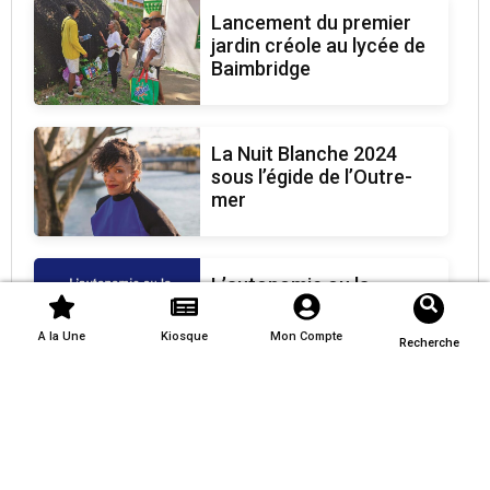
Lancement du premier
jardin créole au lycée de
Baimbridge
La Nuit Blanche 2024
sous l’égide de l’Outre-
mer
L’autonomie ou la
souveraineté, de quoi
parle-t-il ?
A la Une
Kiosque
Mon Compte
Recherche
NOUVLLES ETINCELLES
.fr