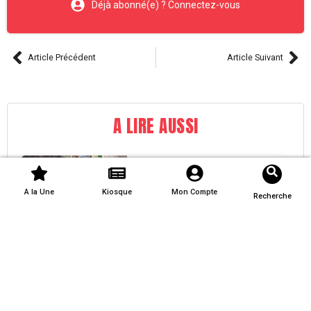
Déjà abonné(e) ? Connectez-vous
Article Précédent
Article Suivant
A LIRE AUSSI
Lancement du premier
jardin créole au lycée de
A la Une
Kiosque
Mon Compte
Recherche
Baimbridge
La Nuit Blanche 2024
sous l’égide de l’Outre-
mer