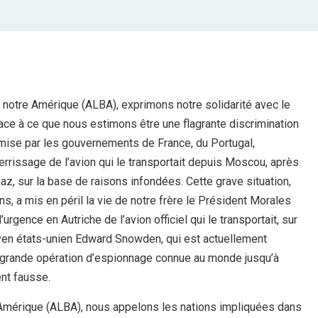
e notre Amérique (ALBA), exprimons notre solidarité avec le
 face à ce que nous estimons être une flagrante discrimination
mmise par les gouvernements de France, du Portugal,
tterrissage de l’avion qui le transportait depuis Moscou, après
z, sur la base de raisons infondées. Cette grave situation,
s, a mis en péril la vie de notre frère le Président Morales
urgence en Autriche de l’avion officiel qui le transportait, sur
itoyen états-unien Edward Snowden, qui est actuellement
s grande opération d’espionnage connue au monde jusqu’à
ent fausse.
e Amérique (ALBA), nous appelons les nations impliquées dans