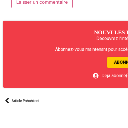
NOUVLLES 
Découvrez l’intég
Abonnez-vous maintenant pour accéde
ABONN
Déjà abonné(
Article Précédent