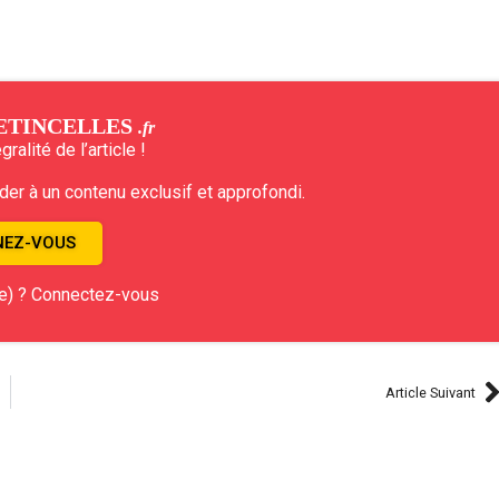
ETINCELLES
.fr
ralité de l’article !
r à un contenu exclusif et approfondi.
EZ-VOUS
e) ? Connectez-vous
Article Suivant