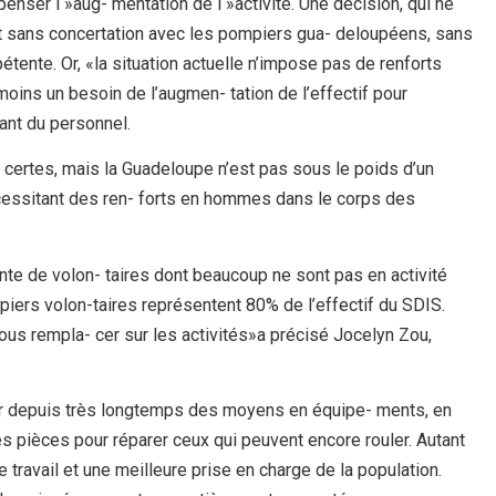
nser l »aug- mentation de l »activité. Une décision, qui ne
nt sans concertation avec les pompiers gua- deloupéens, sans
tente. Or, «la situation actuelle n’impose pas de renforts
 moins un besoin de l’augmen- tation de l’effectif pour
ant du personnel.
te certes, mais la Guadeloupe n’est pas sous le poids d’un
essitant des ren- forts en hommes dans le corps des
te de volon- taires dont beaucoup ne sont pas en activité
iers volon-taires représentent 80% de l’effectif du SDIS.
ous rempla- cer sur les activités»a précisé Jocelyn Zou,
r depuis très longtemps des moyens en équipe- ments, en
es pièces pour réparer ceux qui peuvent encore rouler. Autant
travail et une meilleure prise en charge de la population.