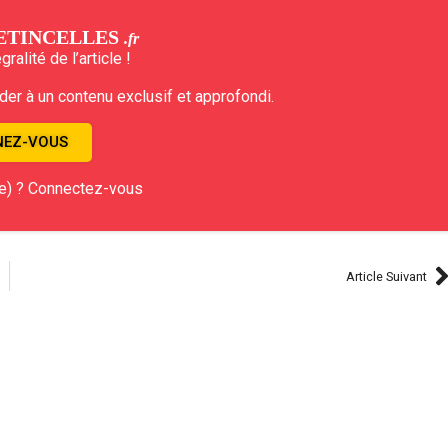
ETINCELLES
.fr
ralité de l’article !
r à un contenu exclusif et approfondi.
EZ-VOUS
e) ? Connectez-vous
Article Suivant