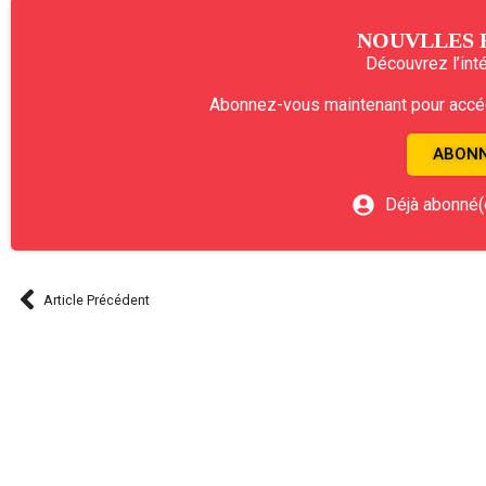
NOUVLLES 
Découvrez l’intég
Abonnez-vous maintenant pour accéde
ABONN
Déjà abonné(
Article Précédent