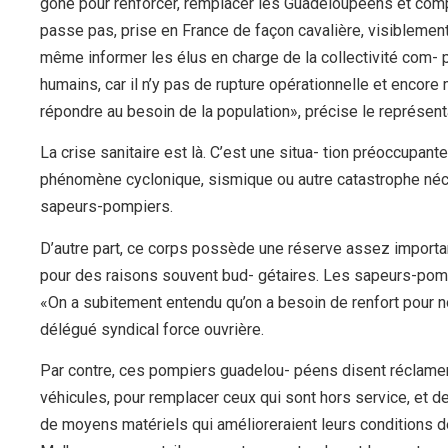
gone pour renforcer, remplacer les Guadeloupéens et compe
passe pas, prise en France de façon cavalière, visibleme
même informer les élus en charge de la collectivité com- pé
humains, car il n’y pas de rupture opérationnelle et encore
répondre au besoin de la population», précise le représent
La crise sanitaire est là. C’est une situa- tion préoccupan
phénomène cyclonique, sismique ou autre catastrophe néc
sapeurs-pompiers.
D’autre part, ce corps possède une réserve assez importan
pour des raisons souvent bud- gétaires. Les sapeurs-pomp
«On a subitement entendu qu’on a besoin de renfort pour n
délégué syndical force ouvrière.
Par contre, ces pompiers guadelou- péens disent réclame
véhicules, pour remplacer ceux qui sont hors service, et d
de moyens matériels qui amélioreraient leurs conditions de 