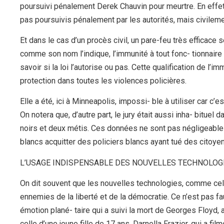
poursuivi pénalement Derek Chauvin pour meurtre. En effet,
pas poursuivis pénalement par les autorités, mais civileme
Et dans le cas d’un procès civil, un pare-feu très efficace s
comme son nom l’indique, l’immunité à tout fonc- tionnaire d
savoir si la loi l’autorise ou pas. Cette qualification de l’
protection dans toutes les violences policières.
Elle a été, ici à Minneapolis, impossi- ble à utiliser car c’
On notera que, d’autre part, le jury était aussi inha- bituel
noirs et deux métis. Ces données ne sont pas négligeables
blancs acquitter des policiers blancs ayant tué des citoyen
L’USAGE INDISPENSABLE DES NOUVELLES TECHNOLOG
On dit souvent que les nouvelles technologies, comme cell
ennemies de la liberté et de la démocratie. Ce n’est pas fa
émotion plané- taire qui a suivi la mort de Georges Floyd, a
celle d’une jeune fille de 17 ans, Darnella Frazier, qui a fil