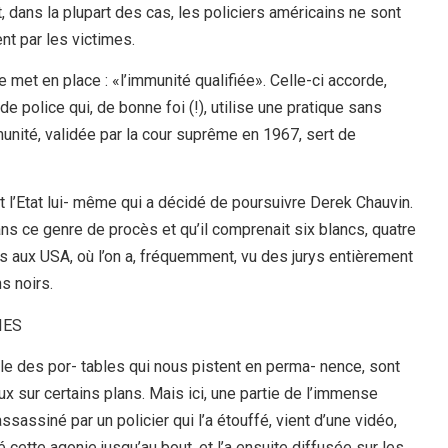
 dans la plupart des cas, les policiers américains ne sont
nt par les victimes.
e met en place : «l’immunité qualifiée». Celle-ci accorde,
e police qui, de bonne foi (!), utilise une pratique sans
immunité, validée par la cour suprême en 1967, sert de
est l’Etat lui- même qui a décidé de poursuivre Derek Chauvin.
 dans ce genre de procès et qu’il comprenait six blancs, quatre
 aux USA, où l’on a, fréquemment, vu des jurys entièrement
s noirs.
IES
e des por- tables qui nous pistent en perma- nence, sont
ux sur certains plans. Mais ici, une partie de l’immense
ssassiné par un policier qui l’a étouffé, vient d’une vidéo,
mé cette agonie jusqu’au bout, et l’a ensuite diffusée sur les