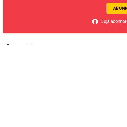
ABONN
Déjà abonné(
Article Précédent