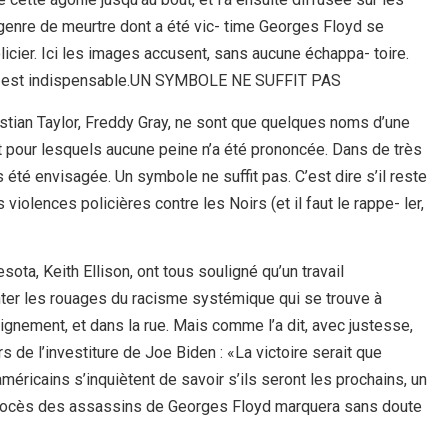
genre de meurtre dont a été vic- time Georges Floyd se
olicier. Ici les images accusent, sans aucune échappa- toire.
ies est indispensable.UN SYMBOLE NE SUFFIT PAS
ristian Taylor, Freddy Gray, ne sont que quelques noms d’une
 et pour lesquels aucune peine n’a été prononcée. Dans de très
été envisagée. Un symbole ne suffit pas. C’est dire s’il reste
 violences policières contre les Noirs (et il faut le rappe- ler,
ota, Keith Ellison, ont tous souligné qu’un travail
ter les rouages du racisme systémique qui se trouve à
eignement, et dans la rue. Mais comme l’a dit, avec justesse,
 de l’investiture de Joe Biden : «La victoire serait que
méricains s’inquiètent de savoir s’ils seront les prochains, un
e procès des assassins de Georges Floyd marquera sans doute