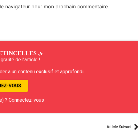
 le navigateur pour mon prochain commentaire.
ETINCELLES
.fr
ralité de l’article !
r à un contenu exclusif et approfondi.
EZ-VOUS
e) ? Connectez-vous
Article Suivant