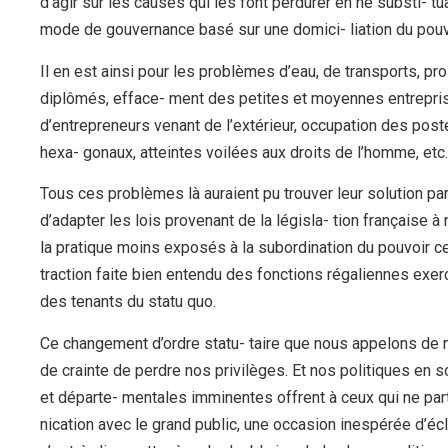
d’agir sur les causes qui les font perdurer en ne substi- t
mode de gouvernance basé sur une domici- liation du pouv
Il en est ainsi pour les problèmes d’eau, de transports, pr
diplômés, efface- ment des petites et moyennes entreprise
d’entrepreneurs venant de l’extérieur, occupation des post
hexa- gonaux, atteintes voilées aux droits de l’homme, etc.
Tous ces problèmes là auraient pu trouver leur solution pa
d’adapter les lois provenant de la législa- tion française 
la pratique moins exposés à la subordination du pouvoir cen
traction faite bien entendu des fonctions régaliennes exer
des tenants du statu quo.
Ce changement d’ordre statu- taire que nous appelons de n
de crainte de perdre nos privilèges. Et nos politiques en so
et départe- mentales imminentes offrent à ceux qui ne pa
nication avec le grand public, une occasion inespérée d’éclai