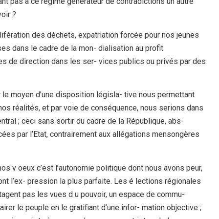
uant pas à ce régime générateur de contradictions un autre
oir ?
olifération des déchets, expatriation forcée pour nos jeunes
s dans le cadre de la mon- dialisation au profit
es de direction dans les ser- vices publics ou privés par des
r le moyen d’une disposition législa- tive nous permettant
à nos réalités, et par voie de conséquence, nous serions dans
tral ; ceci sans sortir du cadre de la République, abs-
cées par l’Etat, contrairement aux allégations mensongères
os v oeux c’est l’autonomie politique dont nous avons peur,
nt l’ex- pression la plus parfaite. Les é lections régionales
rtagent pas les vues d u pouvoir, un espace de commu-
rer le peuple en le gratifiant d’une infor- mation objective ;