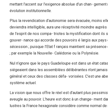
mettant l’accent sur l’exigence absolue d’un chan- gement r
évolution institutionnelle.
Plus la revendication d’autonomie sera évacuée, moins elle
deviendra intelligible, aura une réceptivité moindre auprès 
de l’esprit de nos compa- triotes la mystification dont ils 
gouver- nance qui accorde des pouvoirs é largis aux pays qu
sécession ; puisque l’Etat f rançais maintient sa présence
; par exemple la Nouvelle- Calédonie ou la Polynésie.
Nul n’ignore que le pays Guadeloupe est dans un état cata
siégeaient dans les assemblées délibérantes n’ont jamais fa
général et ceux des classes défa- vorisées. C’est une abe
système actuel.
La vision que nous offre le réel est d’autant plus pessim
aveugle au pouvoir. L’heure est donc à un change- ment dan
lustres la France hexagonale considère comme normal de no