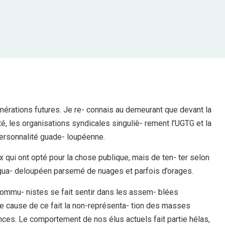
énérations futures. Je re- connais au demeurant que devant la
ité, les organisations syndicales singuliè- rement l’UGTG et la
personnalité guade- loupéenne.
x qui ont opté pour la chose publique, mais de ten- ter selon
e gua- deloupéen parsemé de nuages et parfois d’orages.
commu- nistes se fait sentir dans les assem- blées
e cause de ce fait la non-représenta- tion des masses
ces. Le comportement de nos élus actuels fait partie hélas,