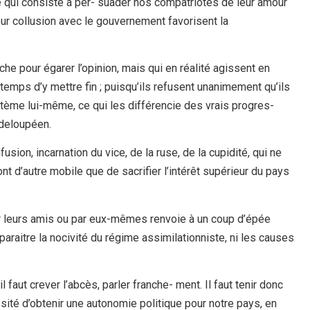
que qui consiste à per- suader nos compatriotes de leur amour
ur collusion avec le gouvernement favorisent la
he pour égarer l’opinion, mais qui en réalité agissent en
emps d’y mettre fin ; puisqu’ils refusent unanimement qu’ils
tème lui-même, ce qui les différencie des vrais progres-
adeloupéen.
usion, incarnation du vice, de la ruse, de la cupidité, qui ne
nt d’autre mobile que de sacrifier l’intérêt supérieur du pays
r leurs amis ou par eux-mêmes renvoie à un coup d’épée
paraitre la nocivité du régime assimilationniste, ni les causes
faut crever l’abcès, parler franche- ment. Il faut tenir donc
ssité d’obtenir une autonomie politique pour notre pays, en