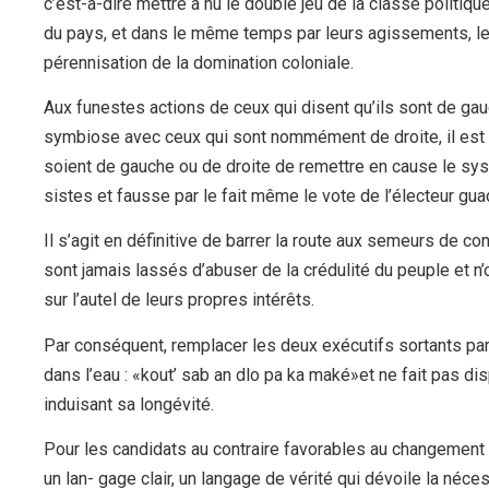
c’est-à-dire mettre à nu le double jeu de la classe politi
du pays, et dans le même temps par leurs agissements, le
pérennisation de la domination coloniale.
Aux funestes actions de ceux qui disent qu’ils sont de gauc
symbiose avec ceux qui sont nommément de droite, il est t
soient de gauche ou de droite de remettre en cause le sys
sistes et fausse par le fait même le vote de l’électeur gu
Il s’agit en définitive de barrer la route aux semeurs de conf
sont jamais lassés d’abuser de la crédulité du peuple et n’o
sur l’autel de leurs propres intérêts.
Par conséquent, remplacer les deux exécutifs sortants pa
dans l’eau : «kout’ sab an dlo pa ka maké»et ne fait pas dis
induisant sa longévité.
Pour les candidats au contraire favorables au changement il 
un lan- gage clair, un langage de vérité qui dévoile la néce