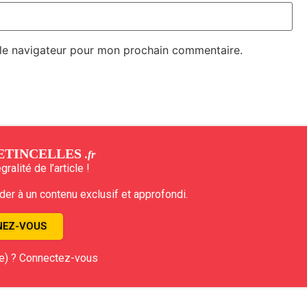
 le navigateur pour mon prochain commentaire.
ETINCELLES
.fr
ralité de l’article !
r à un contenu exclusif et approfondi.
EZ-VOUS
e) ? Connectez-vous