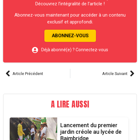
Découvrez l’intégralité de l’article !
Abonnez-vous maintenant pour accéder à un contenu
exclusif et approfondi.
ABONNEZ-VOUS
Déjà abonné(e) ? Connectez-vous
Article Précédent
Article Suivant
A LIRE AUSSI
Lancement du premier
jardin créole au lycée de
Baimbridge