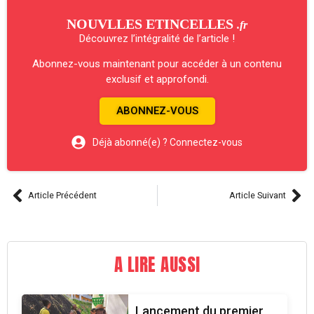
NOUVLLES ETINCELLES
.fr
Découvrez l’intégralité de l’article !
Abonnez-vous maintenant pour accéder à un contenu
exclusif et approfondi.
ABONNEZ-VOUS
Déjà abonné(e) ? Connectez-vous
Article Précédent
Article Suivant
A LIRE AUSSI
Lancement du premier