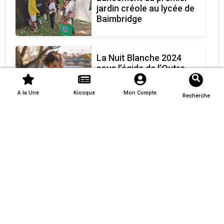
jardin créole au lycée de
Baimbridge
La Nuit Blanche 2024
sous l’égide de l’Outre-
mer
A la Une
Kiosque
Mon Compte
Recherche
L’autonomie ou la
souveraineté, de quoi
parle-t-il ?
NOUVLLES ETINCELLES
.fr
Inscrivez-vous à notre newsletter afin de recevoir nos