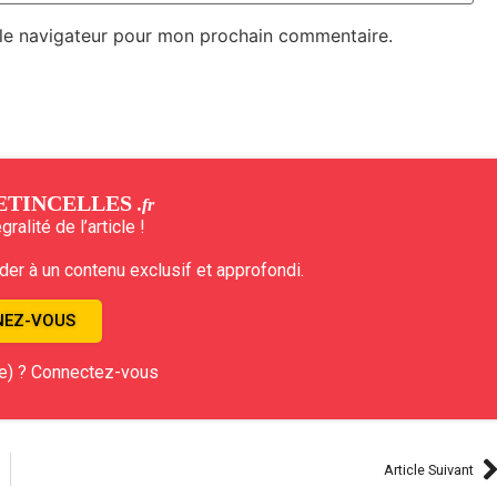
 le navigateur pour mon prochain commentaire.
ETINCELLES
.fr
ralité de l’article !
r à un contenu exclusif et approfondi.
EZ-VOUS
e) ? Connectez-vous
Article Suivant