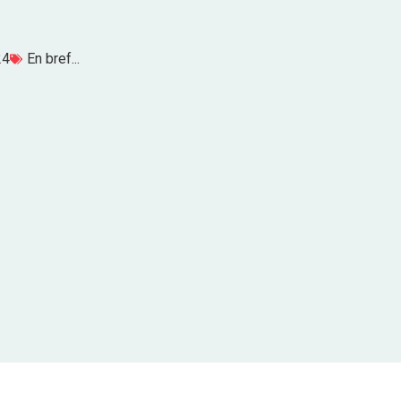
24
En bref...