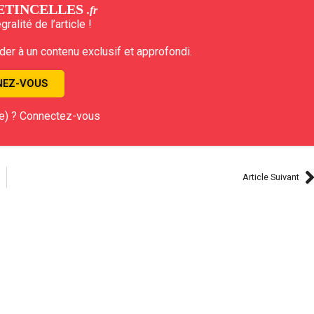
ETINCELLES
.fr
ralité de l’article !
r à un contenu exclusif et approfondi.
EZ-VOUS
e) ? Connectez-vous
Article Suivant