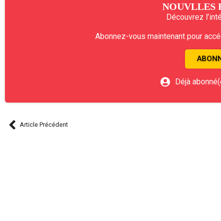
NOUVLLES 
Découvrez l’intég
Abonnez-vous maintenant pour accéde
ABONN
Déjà abonné(
Article Précédent