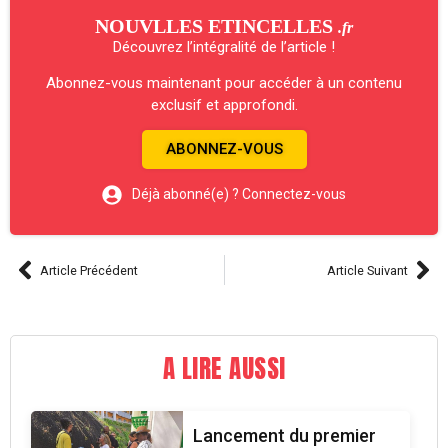
NOUVLLES ETINCELLES
.fr
Découvrez l’intégralité de l’article !
Abonnez-vous maintenant pour accéder à un contenu
exclusif et approfondi.
ABONNEZ-VOUS
Déjà abonné(e) ? Connectez-vous
Article Précédent
Article Suivant
A LIRE AUSSI
Lancement du premier