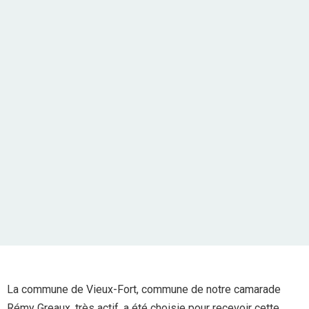
La commune de Vieux-Fort, commune de notre camarade
Rémy Greaux, très actif, a été choisie pour recevoir cette