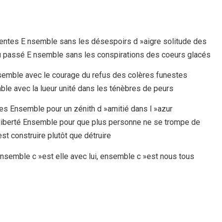
entes E nsemble sans les désespoirs d »aigre solitude des
u passé E nsemble sans les conspirations des coeurs glacés
semble avec le courage du refus des colères funestes
le avec la lueur unité dans les ténèbres de peurs
es Ensemble pour un zénith d »amitié dans l »azur
 liberté Ensemble pour que plus personne ne se trompe de
st construire plutôt que détruire
 Ensemble c »est elle avec lui, ensemble c »est nous tous