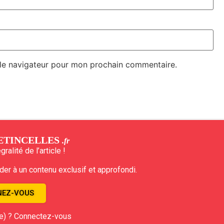
 le navigateur pour mon prochain commentaire.
ETINCELLES
.fr
ralité de l’article !
r à un contenu exclusif et approfondi.
EZ-VOUS
e) ? Connectez-vous