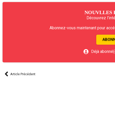
NOUVLLES 
Découvrez l’intég
Abonnez-vous maintenant pour accéde
ABONN
Déjà abonné(
Article Précédent