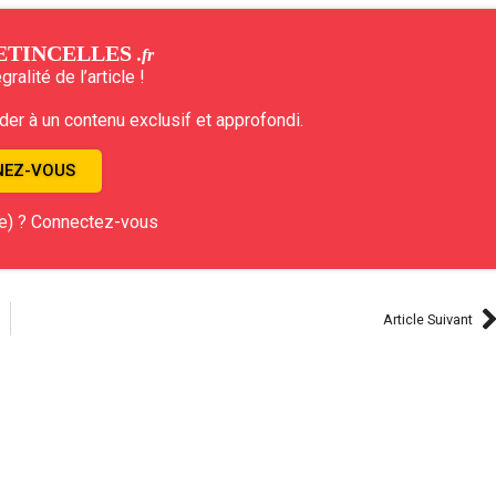
ETINCELLES
.fr
ralité de l’article !
r à un contenu exclusif et approfondi.
EZ-VOUS
e) ? Connectez-vous
Article Suivant