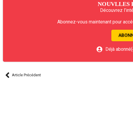
NOUVLLES 
Découvrez l’intég
Abonnez-vous maintenant pour accéde
ABONN
Déjà abonné(
Article Précédent