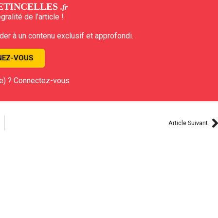
ETINCELLES
.fr
ralité de l’article !
r à un contenu exclusif et approfondi.
EZ-VOUS
e) ? Connectez-vous
Article Suivant