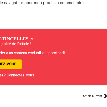
 le navigateur pour mon prochain commentaire.
ETINCELLES
.fr
ralité de l’article !
r à un contenu exclusif et approfondi.
EZ-VOUS
e) ? Connectez-vous
Article Suivant